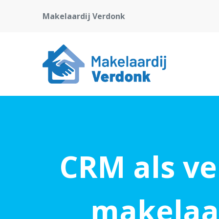
Makelaardij Verdonk
CRM als ve
makelaa