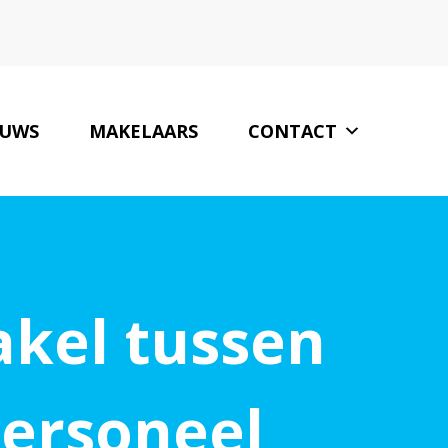
EUWS
MAKELAARS
CONTACT
akel tussen
ersoneel