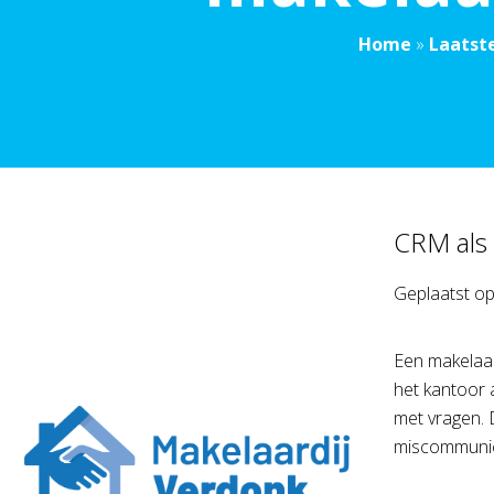
Home
»
Laatst
CRM als 
Geplaatst o
Een makelaar
het kantoor 
met vragen. 
miscommunica