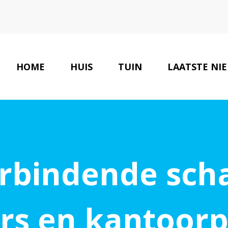
HOME
HUIS
TUIN
LAATSTE NI
rbindende sch
rs en kantoorp