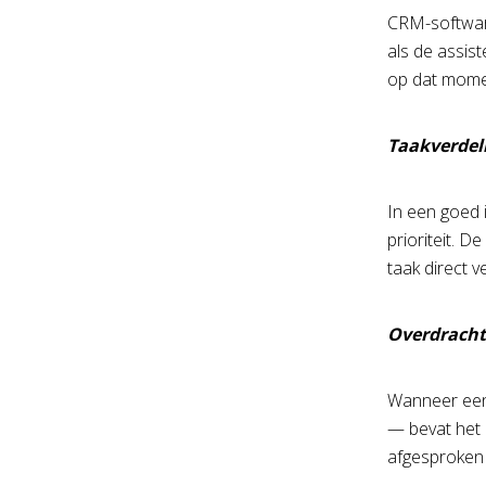
CRM-software
als de assis
op dat momen
Taakverdel
In een goed 
prioriteit. 
taak direct v
Overdracht 
Wanneer een 
— bevat het 
afgesproken 