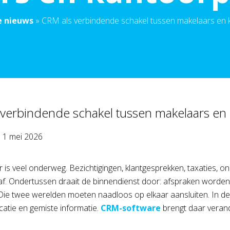
e nieuws
»
CRM als verbindende schakel tussen makelaars en
verbindende schakel tussen makelaars en
p
1 mei 2026
 is veel onderweg. Bezichtigingen, klantgesprekken, taxaties, 
af. Ondertussen draait de binnendienst door: afspraken worde
Die twee werelden moeten naadloos op elkaar aansluiten. In de p
tie en gemiste informatie.
CRM-software
brengt daar verand