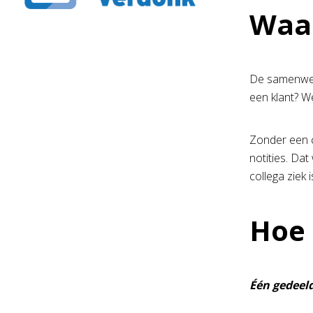
Waar
De samenwerk
een klant? W
Zonder een c
notities. Dat
collega ziek
Hoe 
Één gedeeld