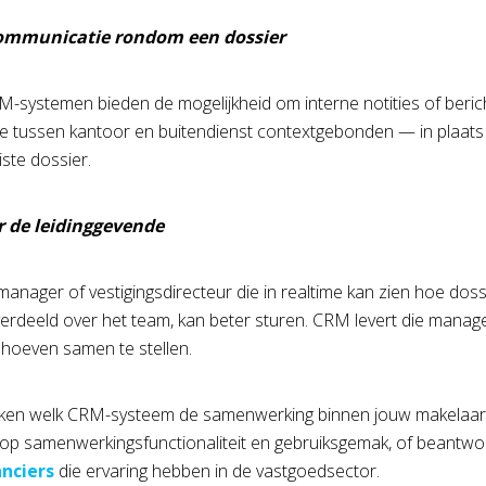
ommunicatie rondom een dossier
systemen bieden de mogelijkheid om interne notities of berich
 tussen kantoor en buitendienst contextgebonden — in plaats va
uiste dossier.
r de leidinggevende
anager of vestigingsdirecteur die in realtime kan zien hoe do
verdeeld over het team, kan beter sturen. CRM levert die man
hoeven samen te stellen.
ekken welk CRM-systeem de samenwerking binnen jouw makelaar
op samenwerkingsfunctionaliteit en gebruiksgemak, of beantwoor
nciers
die ervaring hebben in de vastgoedsector.