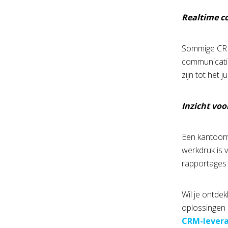
Realtime c
Sommige CRM-
communicatie
zijn tot het j
Inzicht voo
Een kantoorm
werkdruk is 
rapportages 
Wil je ontd
oplossingen 
CRM-levera