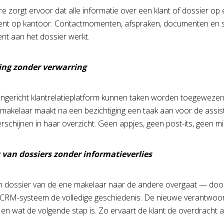
 zorgt ervoor dat alle informatie over een klant of dossier op é
tent op kantoor. Contactmomenten, afspraken, documenten en s
t aan het dossier werkt.
ing zonder verwarring
ingericht klantrelatieplatform kunnen taken worden toegeweze
De makelaar maakt na een bezichtiging een taak aan voor de assi
erschijnen in haar overzicht. Geen appjes, geen post-its, geen m
van dossiers zonder informatieverlies
dossier van de ene makelaar naar de andere overgaat — door v
CRM-systeem de volledige geschiedenis. De nieuwe verantwoordel
en wat de volgende stap is. Zo ervaart de klant de overdracht 