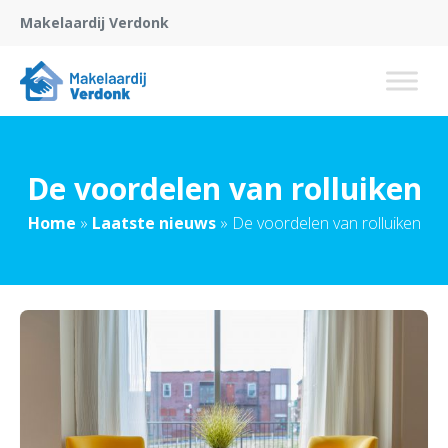
Makelaardij Verdonk
De voordelen van rolluiken
Home
»
Laatste nieuws
»
De voordelen van rolluiken