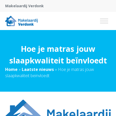
Makelaardij Verdonk
Hoe je matras jouw
slaapkwaliteit beïnvloedt
Home
»
Laatste nieuws
»
Hoe je matras jouw
slaapkwaliteit beïnvloedt