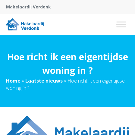
Makelaardij Verdonk
Hoe richt ik een eigentijdse
woning in ?
Home
»
Laatste nieuws
»
Hoe richt ik een eigentijdse
woning in ?