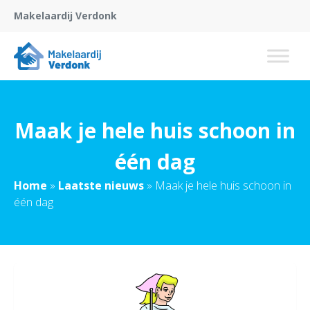
Makelaardij Verdonk
Maak je hele huis schoon in
één dag
Home
»
Laatste nieuws
»
Maak je hele huis schoon in
één dag