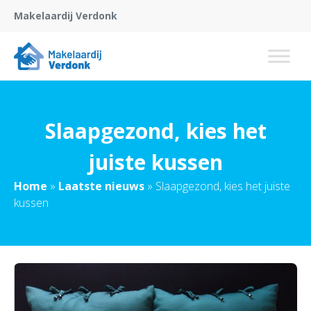
Makelaardij Verdonk
Slaapgezond, kies het
juiste kussen
Home
»
Laatste nieuws
»
Slaapgezond, kies het juiste
kussen